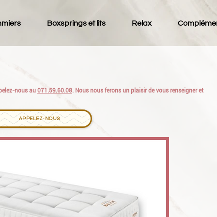
miers
Boxsprings et lits
Relax
Compléme
appelez-nous au
071.59.60.08
. Nous nous ferons un plaisir de vous renseigner et
APPELEZ-NOUS