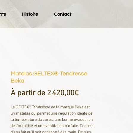
nts
Histoire
Contact
Matelas GELTEX® Tendresse
Beka
Prix
À partir de
2 420,00€
promotionnel
Le GELTEX® Tendresse de la marque Beka est
un matelas qui permet une régulation idéale de
la température du corps, une bonne évacuation
de l'humidité et une ventilation parfaite. Ceci est
dû au fait qu'il soit capitonné à la main. De plus,