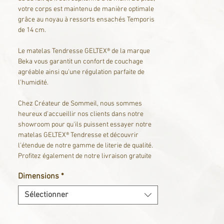
votre corps est maintenu de manière optimale
grâce au noyau à ressorts ensachés Temporis
de 14 cm.
Le matelas Tendresse GELTEX® de la marque
Beka vous garantit un confort de couchage
agréable ainsi qu'une régulation parfaite de
l'humidité.
Chez Créateur de Sommeil, nous sommes
heureux d'accueillir nos clients dans notre
showroom pour qu'ils puissent essayer notre
matelas GELTEX® Tendresse et découvrir
l'étendue de notre gamme de literie de qualité.
Profitez également de notre livraison gratuite
pour un choix éclairé et un achat en toute
Dimensions
*
tranquillité.
Sélectionner