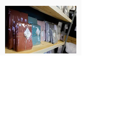
l'expérience d'un sommeil profond et réparateur grâce 
à Créateur de Sommeil, et réveillez-vous chaque matin 
reposé et plein d'énergie.
Retrouvez toutes les catégories
Matelas
Sommiers
Lits & Boxsprings