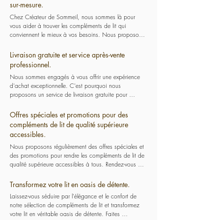
chevets et autres accessoires pour répondre à tous les 
sur-mesure.
types de dormeurs et à tous les budgets.
Chez Créateur de Sommeil, nous sommes là pour 
vous aider à trouver les compléments de lit qui 
conviennent le mieux à vos besoins. Nous proposons 
des conseils personnalisés et un accompagnement sur-
mesure pour vous guider tout au long du processus 
Livraison gratuite et service après-vente
d'achat. Nous prenons le temps de comprendre vos 
professionnel.
préférences et vos besoins pour vous offrir une 
Nous sommes engagés à vous offrir une expérience 
expérience d'achat optimale.
d'achat exceptionnelle. C'est pourquoi nous 
proposons un service de livraison gratuite pour 
recevoir vos nouveaux compléments de lit sans souci. 
Nous garantissons également un suivi optimal et un 
Offres spéciales et promotions pour des
service après-vente professionnel pour vous assurer une 
compléments de lit de qualité supérieure
satisfaction totale.
accessibles.
Nous proposons régulièrement des offres spéciales et 
des promotions pour rendre les compléments de lit de 
qualité supérieure accessibles à tous. Rendez-vous 
dans notre magasin situé à Lobbes pour découvrir nos 
produits de qualité et bénéficier des conseils de notre 
Transformez votre lit en oasis de détente.
expert Jean-Luc Boulanger.
Laissez-vous séduire par l'élégance et le confort de 
notre sélection de compléments de lit et transformez 
votre lit en véritable oasis de détente. Faites 