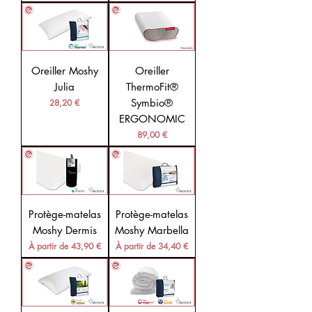
Oreiller Moshy
Oreiller
Julia
ThermoFit®
Prix
Symbio®
28,20 €
ERGONOMIC
Prix
89,00 €
Protège-matelas
Protège-matelas
Moshy Dermis
Moshy Marbella
Prix promotionnel
Prix promotionnel
À partir de
43,90 €
À partir de
34,40 €