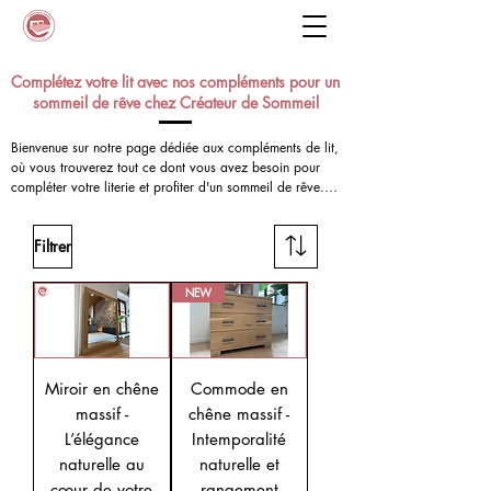
Complétez votre lit avec nos compléments pour un
sommeil de rêve chez Créateur de Sommeil
Bienvenue sur notre page dédiée aux compléments de lit, 
où vous trouverez tout ce dont vous avez besoin pour 
compléter votre literie et profiter d'un sommeil de rêve. 
Chez Créateur de Sommeil, nous sommes passionnés 
par le sommeil et nous croyons que chaque détail 
Filtrer
compte pour offrir une expérience de sommeil optimale. 
C'est pourquoi nous proposons une gamme complète de 
compléments de lit de haute qualité pour tous les types 
NEW
de dormeurs, afin que chacun puisse trouver celui qui 
convient le mieux à ses besoins et à son budget.
Miroir en chêne
Commode en
massif -
chêne massif -
L’élégance
Intemporalité
naturelle au
naturelle et
cœur de votre
rangement