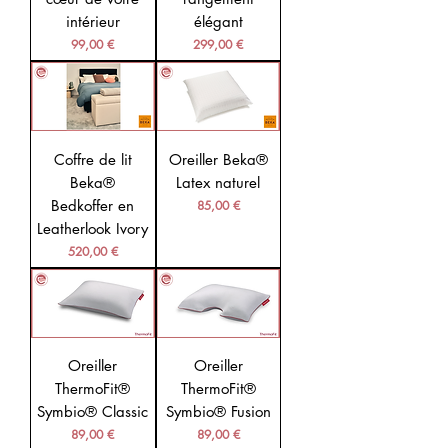
intérieur
élégant
Prix
Prix
99,00 €
299,00 €
Coffre de lit
Oreiller Beka®
Beka®
Latex naturel
Bedkoffer en
Prix
85,00 €
Leatherlook Ivory
Prix
520,00 €
Oreiller
Oreiller
ThermoFit®
ThermoFit®
Symbio® Classic
Symbio® Fusion
Prix
Prix
89,00 €
89,00 €