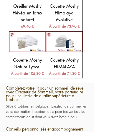
Oreiller Moshy
Couette Moshy
Hévéa en latex
Himalaya
naturel
évolutive
Prix
Prix promotionnel
69,40 €
À partir de
73,90 €
Couette Moshy
Couette Moshy
Nature Lyocell
HIMALAYA
Prix promotionnel
Prix promotionnel
À partir de
105,30 €
À partir de
71,30 €
Complétez votre lit pour un sommeil de rêve
avec Créateur de Sommeil, votre partenaire
pour une literie de qualité supérieure à
Lobbes.
Situé à Lobbes, en Belgique, Créateur de Sommeil est 
votre destination incontournable pour trouver tous les 
compléments de lit dont vous avez besoin pour 
compléter votre literie. Nous proposons une gamme 
complète d'oreillers, de draps housse, de couettes, de 
Conseils personnalisés et accompagnement