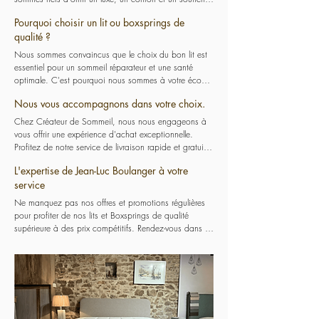
inégalé pour des nuits paisibles et réparatrices.
Pourquoi choisir un lit ou boxsprings de
qualité ?
Nous sommes convaincus que le choix du bon lit est 
essentiel pour un sommeil réparateur et une santé 
optimale. C'est pourquoi nous sommes à votre écoute 
pour vous guider et vous accompagner dans le choix 
Nous vous accompagnons dans votre choix.
du lit qui convient le mieux à votre morphologie et à 
vos préférences. Nos sommes là pour vous aider à 
Chez Créateur de Sommeil, nous nous engageons à 
trouver le lit parfait pour vous offrir un confort de 
vous offrir une expérience d'achat exceptionnelle. 
sommeil optimal.
Profitez de notre service de livraison rapide et gratuite 
pour recevoir votre nouvelle literie sans souci. Nous 
L'expertise de Jean-Luc Boulanger à votre
garantissons également un suivi optimal et un service 
service
après-vente professionnel et sérieux pour vous assurer 
une satisfaction totale.
Ne manquez pas nos offres et promotions régulières 
pour profiter de nos lits et Boxsprings de qualité 
supérieure à des prix compétitifs. Rendez-vous dans 
notre magasin situé à Lobbes pour découvrir nos 
nouveautés et bénéficier des conseils de Jean-Luc 
Boulanger, notre expert en literie. Transformez votre 
chambre en véritable oasis de détente avec Créateur 
de Sommeil.