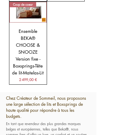
Coup de coeur
Ensemble
BEKA®
CHOOSE &
SNOOZE
Version fixe -
Boxsprings-Tête
de lit-Matelas-Lit
Prix
2 499,00 €
Chez Créateur de Sommeil, nous proposons
une large sélection de lits et Boxsprings de
haute qualité pour répondre à tous les
budgets.
En tant que revendeur des plus grandes marques 
belges et européennes, telles que Beka®, nous 
sommes fiers d'offrir un luxe, un confort et un soutien 