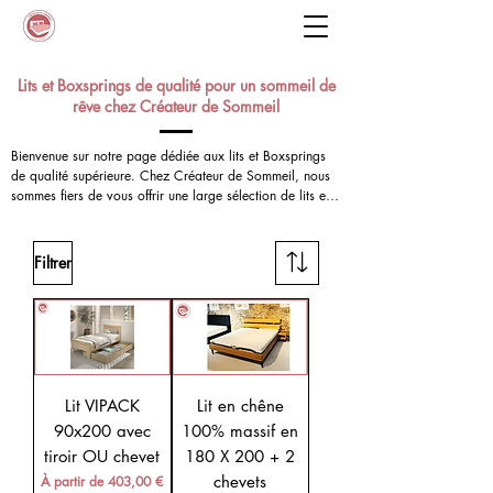
Lits et Boxsprings de qualité pour un sommeil de
rêve chez Créateur de Sommeil
Bienvenue sur notre page dédiée aux lits et Boxsprings 
de qualité supérieure. Chez Créateur de Sommeil, nous 
sommes fiers de vous offrir une large sélection de lits et 
Boxsprings de haute qualité, fabriqués par les meilleures 
marques belges et européennes. Nous sommes 
convaincus que le choix du bon lit est essentiel pour un 
Filtrer
sommeil réparateur et une santé optimale. C'est pourquoi 
nous nous engageons à vous offrir un accompagnement 
personnalisé pour vous aider à trouver le lit parfait qui 
répondra à vos besoins et à vos préférences. Profitez de 
notre livraison rapide et gratuite pour transformer votre 
chambre en véritable oasis de détente.
Lit VIPACK
Lit en chêne
90x200 avec
100% massif en
tiroir OU chevet
180 X 200 + 2
Prix promotionnel
chevets
À partir de
403,00 €