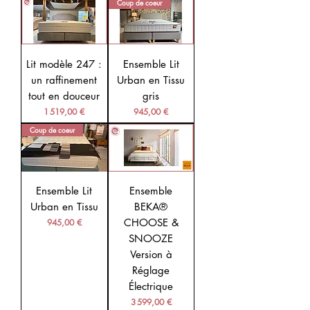
Coup de coeur
Lit modèle 247 :
Ensemble Lit
un raffinement
Urban en Tissu
tout en douceur
gris
Prix
Prix
1 519,00 €
945,00 €
Coup de coeur
Ensemble Lit
Ensemble
Urban en Tissu
BEKA®
Prix
CHOOSE &
945,00 €
SNOOZE
Version à
Réglage
Électrique
Prix
3 599,00 €