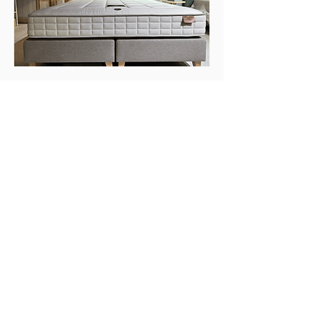
Retrouvez toutes les catégories
Matelas
Sommiers
Lits & Boxsprings
Relax
Compléments