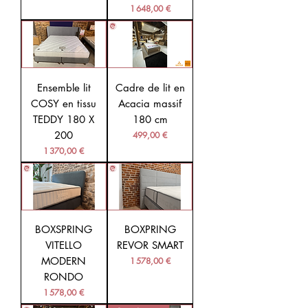
Prix
1 648,00 €
Ensemble lit
Cadre de lit en
COSY en tissu
Acacia massif
TEDDY 180 X
180 cm
200
Prix
499,00 €
Prix
1 370,00 €
BOXSPRING
BOXPRING
VITELLO
REVOR SMART
MODERN
Prix
1 578,00 €
RONDO
Prix
1 578,00 €