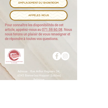
EMPLACEMENT DU SHOWROOM
APPELEZ-NOUS
Pour connaître les disponibilités de cet
article, appelez-nous au
071.59.60.08
. Nous
nous ferons un plaisir de vous renseigner et
de répondre à toutes vos questions.
Adresse : Rue Arthur Regniers 34,
6543 Bienne-Lez-Happart (Lobbes)
Belgique
Mail : jean-luc.boulanger@skynet.be
Tel : 071 59 60 08
Ouvert de 10h à 18h30 mercredi, jeudi, vendredi et
samedi.
Dimanche, lundi, mardi sur rendez-vous au