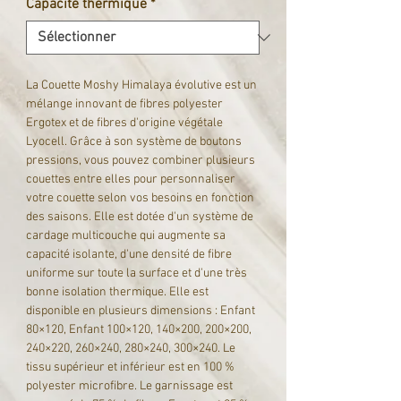
Capacité thermique
*
La Couette Moshy Himalaya évolutive est un
mélange innovant de fibres polyester
Ergotex et de fibres d'origine végétale
Lyocell. Grâce à son système de boutons
pressions, vous pouvez combiner plusieurs
couettes entre elles pour personnaliser
votre couette selon vos besoins en fonction
des saisons. Elle est dotée d'un système de
cardage multicouche qui augmente sa
capacité isolante, d'une densité de fibre
uniforme sur toute la surface et d'une très
bonne isolation thermique. Elle est
disponible en plusieurs dimensions : Enfant
80×120, Enfant 100×120, 140×200, 200×200,
240×220, 260×240, 280×240, 300×240. Le
tissu supérieur et inférieur est en 100 %
polyester microfibre. Le garnissage est