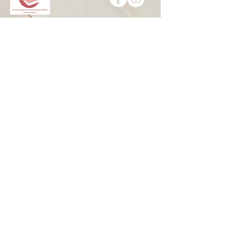
Adresse : Rue Arthur Regniers 34,
6543 Bienne-Lez-Happart (Lobbes)
Belgique
Mail : jean-luc.boulanger@skynet.be
Tel : 071 59 60 08
Ouvert de 10h à 18h30 mercredi, jeudi, vendredi et
samedi.
Dimanche, lundi, mardi sur rendez-vous au
071596008
Le magasin sera fermé du 13 au 19 mai inclus
HOME
CONTACT
HISTOIRE
Collections
Infos pratiques
Politique de confidentialité
Matelas
Sommiers
Mentions légales
Utilisations des cookies
Boxsprings et lits