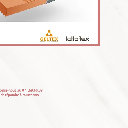
appelez-nous au
071.59.60.08
.
 de répondre à toutes vos