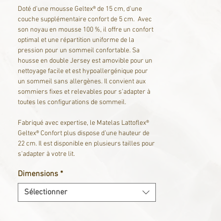
Doté d'une mousse Geltex® de 15 cm, d'une
couche supplémentaire confort de 5 cm. Avec
son noyau en mousse 100 %, il offre un confort
optimal et une répartition uniforme de la
pression pour un sommeil confortable. Sa
housse en double Jersey est amovible pour un
nettoyage facile et est hypoallergénique pour
un sommeil sans allergènes. Il convient aux
sommiers fixes et relevables pour s'adapter à
toutes les configurations de sommeil.
Fabriqué avec expertise, le Matelas Lattoflex®
Geltex® Confort plus dispose d’une hauteur de
22 cm. Il est disponible en plusieurs tailles pour
s'adapter à votre lit.
Dimensions
*
Chez Créateur de Sommeil, Profitez de la
livraison gratuite.
Sélectionner