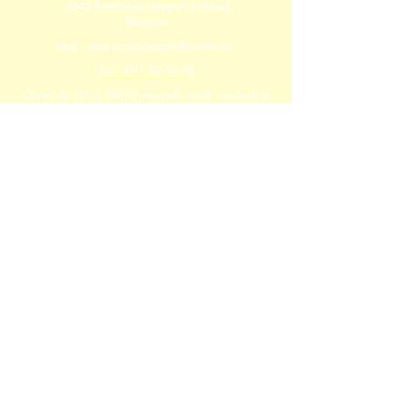
6543 Bienne-Lez-Happart (Lobbes)
Belgique
Mail : jean-luc.boulanger@skynet.be
Tel : 071 59 60 08
Ouvert de 10h à 18h30 mercredi, jeudi, vendredi et
samedi.
Dimanche, lundi, mardi sur rendez-vous au
071596008
Le magasin sera fermé du 13 au 19 mai inclus
HOME
CONTACT
HISTOIRE
Collections
Infos pratiques
Politique de confidentialité
Matelas
Sommiers
Mentions légales
Utilisations des cookies
Boxsprings et lits
Relaxs
Compléments