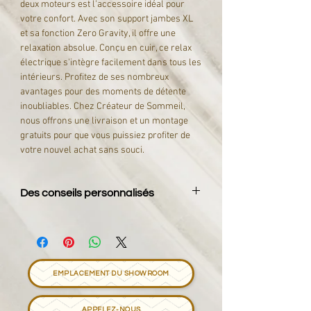
deux moteurs est l'accessoire idéal pour
votre confort. Avec son support jambes XL
et sa fonction Zero Gravity, il offre une
relaxation absolue. Conçu en cuir, ce relax
électrique s'intègre facilement dans tous les
intérieurs. Profitez de ses nombreux
avantages pour des moments de détente
inoubliables. Chez Créateur de Sommeil,
nous offrons une livraison et un montage
gratuits pour que vous puissiez profiter de
votre nouvel achat sans souci.
Des conseils personnalisés
Chez Créateur de Sommeil, nous sommes
ravis de pouvoir vous offrir des conseils
personnalisés pour vous aider à trouver le
sommeil de vos rêves. N'hésitez pas à nous
EMPLACEMENT DU SHOWROOM
contacter pour toute information
supplémentaire, c'est avec plaisir que nous
vous répondrons !
APPELEZ-NOUS